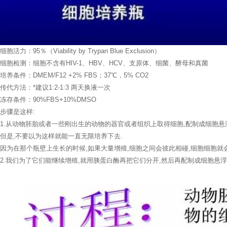
细胞活力：95％（Viability by Trypan Blue Exclusion）
细胞检测：细胞不含有HIV-1、HBV、HCV、支原体、细菌、酵母和真菌
培养条件：DMEM/F12 +2% FBS；37℃，5% CO2
传代方法：*建议1:2-1:3 两天换液一次
冻存条件：90%FBS+10%DMSO
步骤是这样:
1.从动物胚胎或者一些刚出生的动物的器官或者组织上取得细胞,配制成细胞悬浮液.
但是,不要以为这样就能一直无限培养下去.
因为在那个瓶壁上生长的时候,如果大量增殖,细胞之间会彼此相碰,细胞细胞就
2.我们为了它们能继续增殖,就用胰蛋白酶再把它们分开,然后再配制成细胞悬浮液,分