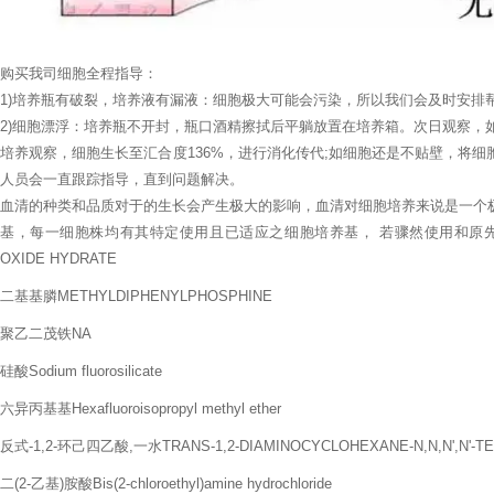
购买我司细胞全程指导：
1)培养瓶有破裂，培养液有漏液：细胞极大可能会污染，所以我们会及时安排
2)细胞漂浮：培养瓶不开封，瓶口酒精擦拭后平躺放置在培养箱。次日观察，
培养观察，细胞生长至汇合度136%，进行消化传代;如细胞还是不贴壁，将
人员会一直跟踪指导，直到问题解决。
血清的种类和品质对于的生长会产生极大的影响，血清对细胞培养来说是一个
基，每一细胞株均有其特定使用且已适应之细胞培养基， 若骤然使用和原先提供
OXIDE HYDRATE
二基基膦METHYLDIPHENYLPHOSPHINE
聚乙二茂铁NA
硅酸Sodium fluorosilicate
六异丙基基Hexafluoroisopropyl methyl ether
反式-1,2-环己四乙酸,一水TRANS-1,2-DIAMINOCYCLOHEXANE-N,N,N',N'-T
二(2-乙基)胺酸Bis(2-chloroethyl)amine hydrochloride