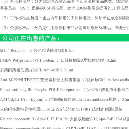
（1）基准标准品：分为法定基准标准品和内部基准标准品两类。法定标准
典委员会（USP）提供的USP标准品、欧洲EDQM委员会提供的EP标准品
（2）工作标准品包括：企业内部标定的工作标准品、科研单位或合同实
（3）杂质标准品：分为定性用杂质标准品及定量用杂质标准品，来源于
5HT4 Receptor
：
5-
羟色胺受体
4
抗体
0.1ml
FMDV Polyprotein (VP1 protein)
： 口蹄疫病毒
A
型抗体
(N
端
) 0.2ml
多药耐药相关蛋白
2
抗体
Anti-MRP2 0.1ml
Anti-SCP2/NLTP/FITC
荧光素标记固醇携带蛋白
2
抗体
IgGMulti-class antib
Rhesus antibody Rh Phospho-PDGF Receptor beta (Tyr579) 0
酸化血小板源
AAT(Alpha-1Anti-tiypsin)
α
-1
抗白酶
(
抗原
)Multi-class antibodies
规格：
0.5
人组织多肽特异性抗原
(TPS)ELISA
试剂盒
96T/48T
试剂盒 组装
/
原装
Rat apolipoprotein H (Apo-H) ELISA Kit
大鼠载脂蛋白
H(Apo-H)ELISA
试
Humanai-cytomegalovirusIgMaibody,ai-CMVIgMELISAKit
人抗巨细胞病毒