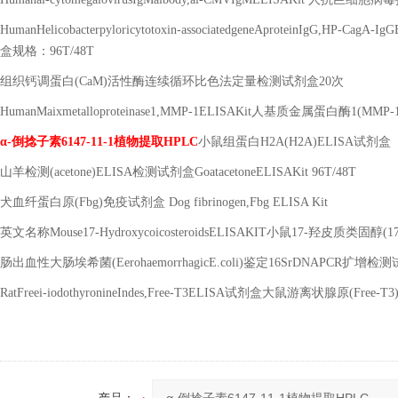
HumanHelicobacterpyloricytotoxin-associatedgeneAproteinIgG,HP-CagA-Ig
盒规格：
96T/48T
组织钙调蛋白
(CaM)
活性酶连续循环比色法定量检测试剂盒
20
次
HumanMaixmetalloproteinase1,MMP-1ELISAKit
人基质金属蛋白酶
1(MMP-
α
-
倒捻子素
6147-11-1
植物提取
HPLC
小鼠组蛋白
H2A(H2A)ELISA
试剂盒
山羊检测
(acetone)ELISA
检测试剂盒
GoatacetoneELISAKit 96T/48T
犬血纤蛋白原
(Fbg)
免疫试剂盒
Dog fibrinogen,Fbg ELISA Kit
英文名称
Mouse17-HydroxycoicosteroidsELISAKIT
小鼠
17-
羟皮质类固醇
(1
肠出血性大肠埃希菌
(EerohaemorrhagicE.coli)
鉴定
16SrDNAPCR
扩增检测
RatFreei-iodothyronineIndes,Free-T3ELISA
试剂盒大鼠游离状腺原
(Free-T