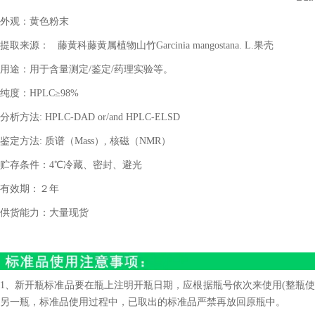
外观：黄色粉末
提取来源：
藤黄科藤黄属植物山竹
Garcinia mangostana. L.
果壳
用途：用于含量测定
/
鉴定
/
药理实验等。
纯度：
HPLC
≥
98%
分析方法
: HPLC-DAD or/and HPLC-ELSD
鉴定方法
:
质谱（
Mass
）
,
核磁（
NMR
）
贮存条件：
4
℃冷藏、密封、避光
有效期：２年
供货能力：大量现货
1、新开瓶标准品要在瓶上注明开瓶日期，应根据瓶号依次来使用(整瓶使
另一瓶，标准品使用过程中，已取出的标准品严禁再放回原瓶中。