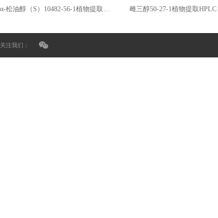
α-松油醇（S）10482-56-1植物提取HPLC
雌三醇50-27-1植物提取HPLC
关注我们：