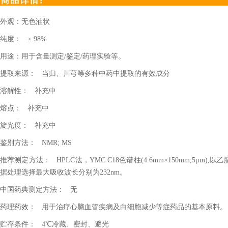
外观：无色油状
纯度：
≥
98%
用途：用于含量测定
/
鉴定
/
药理实验等。
提取来源：
当归、川芎等多种中药中提取的有效成分
溶解性：
补充中
熔点：
补充中
旋光度：
补充中
鉴别方法：
NMR; MS
推荐测定方法：
HPLC
法，
YMC C18
色谱柱
(4.6mm
×
150mm,5
μ
m),
以乙
据处理选择最大吸收波长分别为
232nm
。
中国药典测定方法：
无
药理药效：
用于治疗心脑血管疾病及白细胞减少等症药品的基本原料。
贮存条件：
4
℃冷藏、密封、避光