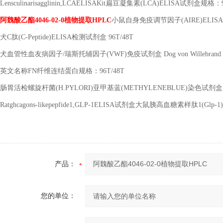
Lensculinarisagglinin,LCAELISAKit
扁豆凝集素
(LCA)ELISA
试剂盒规格：
阿魏酸乙酯
4046-02-0
植物提取
HPLC
小鼠自身免疫调节因子
(AIRE)ELISA
犬
C
肽
(C-Peptide)ELISA
检测试剂盒
96T/48T
犬血管性血友病因子
/
瑞斯托辅因子
(VWF)
免疫试剂盒
Dog von Willebrand
英文名称
FN
纤维连结蛋白规格：
96T/48T
肠胃活检螺旋杆菌
(H.PYLORI)
亚甲基蓝
(METHYLENEBLUE)
染色试剂盒
Ratghcagons-likepepfide1,GLP-1ELISA
试剂盒大鼠胰高血糖素样肽
1(Glp-1
产品：
您的单位：