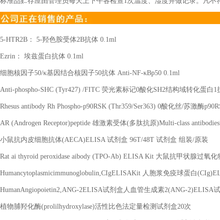
标准品贮存应由管理员每天上下午各检查1次温度、湿度并做记录。凡不
5-HTR2B
：
5-
羟色胺受体
2B
抗体
0.1ml
Ezrin
： 埃兹蛋白抗体
0.1ml
细胞核因子
50/
κ基因结合核因子
50
抗体
Anti-NF-
κ
Bp50 0.1ml
Anti-phospho-SHC (Tyr427) /FITC
荧光素标记
0
酸化
SH2
结构域转化蛋白
1
Rhesus antibody Rh Phospho-p90RSK (Thr359/Ser363) 0
酸化丝
/
苏激酶
p90R
AR (Androgen Receptor)peptide
雄激素受体
(
多肽抗原
)Multi-class antibodies
小鼠抗内皮细胞抗体
(AECA)ELISA
试剂盒
96T/48T
试剂盒 组装
/
原装
Rat ai thyroid peroxidase aibody (TPO-Ab) ELISA Kit
大鼠抗甲状腺过氧化
Humancytoplasmicimmunoglobulin,CIgELISAKit
人胞浆免疫球蛋白
(CIg)E
HumanAngiopoietin2,ANG-2ELISA
试剂盒人血管生成素
2(ANG-2)ELISA
植物脯羟化酶
(prolilhydroxylase)
活性比色法定量检测试剂盒
20
次