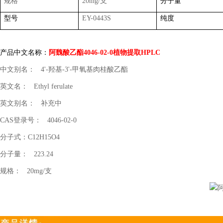
规格
20mg/
支
分子量
型号
EY-0443S
纯度
产品中文名称：
阿魏酸乙酯
4046-02-0
植物提取
HPLC
中文别名：
4'-
羟基
-3'-
甲氧基肉桂酸乙酯
英文名：
Ethyl ferulate
英文别名：
补充中
CAS
登录号：
4046-02-0
分子式：
C12H15O4
分子量：
223.24
规格：
20mg/
支