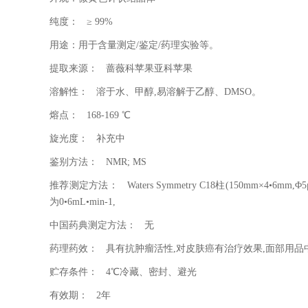
纯度：
≥
99%
用途：用于含量测定
/
鉴定
/
药理实验等。
提取来源：
蔷薇科苹果亚科苹果
溶解性：
溶于水、甲醇
,
易溶解于乙醇、
DMSO
。
熔点：
168-169
℃
旋光度：
补充中
鉴别方法：
NMR; MS
推荐测定方法：
Waters Symmetry C18
柱
(150mm
×
4
•
6mm,
Φ
5
为
0
•
6mL
•
min-1,
中国药典测定方法：
无
药理药效：
具有抗肿瘤活性
,
对皮肤癌有治疗效果
,
面部用品
贮存条件：
4
℃冷藏、密封、避光
有效期：
2
年