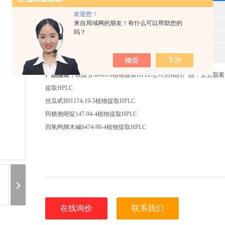
型 号
欢迎您！
来自局域网的朋友！有什么可以帮助您的
产品时间
2025-11-10
吗？
所属分类
植物提取HPLC
报价
520
产品描述：
根皮苷60-81-1植物提取HPLC公司热销的产品；安五脂素 10
提取HPLC
丝瓜甙B91174-19-5植物提取HPLC
阿糖胞嘧啶147-94-4植物提取HPLC
四氢鸭脚木碱6474-90-4植物提取HPLC
在线询价
联系我们