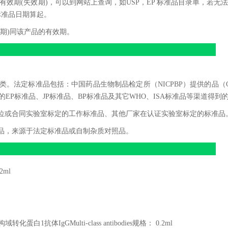
有效期(失效期)，可以到网站上查询，如USP，EP 标准品目录单，若无
标准品日期算起。
期)同该产品的有效期。
。法定标准品包括：中国药品生物制品检定所（NICPBP）提供的品（
的EP标准品、JP标准品、BP标准品及其它WHO、ISA标准品等渠道得到
位或合同实验室标定的工作标准品、其他厂家在认证实验室标定的标准品
品，来源于法定标准品或自制杂质对照品。
2ml
构域转化蛋白
1
抗体
IgGMulti-class antibodies
规格：
0.2ml