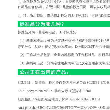
5、基准标准品 按说明书要求，若标签或者化验单上没有指明
种药品的有效期，若无法得知此批的标定日期，可以从收到
6、对于省药检所，兽药检所标定的工作标准品，有效期(失效
标准品分为：基准标准品、工作标准品
（1）基准标准品：分为法定基准标准品和内部基准标准品两类
典委员会（USP）提供的USP标准品、欧洲EDQM委员会提供
（2）工作标准品包括：企业内部标定的工作标准品、科研单
（3）杂质标准品：分为定性用杂质标准品及定量用杂质标准
SCUBE1
： 新型血小板相关血管内皮分泌蛋白
SCUBE1
抗体
0.
EV71 polyprotein VP1
： 肠道病毒
71
型抗体
0.2ml
细胞核因子
/k
基因结合核因子抗体
Anti-NFKBp65 0.1ml
Anti-phospho-SHC (Tyr239/240)/FITC
荧光素标记
0
酸化
SH2
结