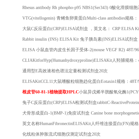
Rhesus antibody Rh phospho-p95 NBS1(Ser343) 0
酸化滑膜细胞
VTG(vitellogenin)
青鳉鱼卵黄蛋白
Multi-class antibodies
规格：
大鼠
C
反应蛋白
(CRP)ELISA
试剂盒 ，英文名：
CRP ELISA Ki
Rabbit insulin (INS) ELISA Kit
兔子胰岛素
(INS)ELISA
试剂盒
ELISA
小鼠血管内皮生长因子受体
-2(mouse VEGF R2) 48T/9
CLIAKitforHyp(Humanhydroxyproline)ELISAKit
人羟脯规格：
通用型
E
高效液相色谱法定量检测试剂盒
20
次
ELISAKitCCL11
大鼠嗜酸粒细胞趋化蛋白
Eotaxin1
规格：
48T/
根皮苷
60-81-1
植物提取
HPLC
小鼠异戊烯半胱酸氧化酶
1(PCY
兔子
C
反应蛋白
(CRP)ELISA
检测试剂盒
rabbitC-ReactiveProt
犬骨形成蛋白
-1(BMP-1)
免疫试剂盒
Canine bone morphogeneti
英文名称
HumanFibronectinELISAKit
人纤维连接蛋白
(FN)
规格
化线粒体肿胀流式细胞仪测定试剂盒
20
次