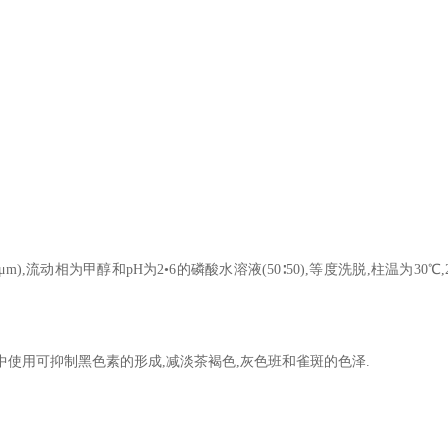
μ
m),
流动相为甲醇和
pH
为
2
•
6
的磷酸水溶液
(50
∶
50),
等度洗脱
,
柱温为
30
℃
中使用可抑制黑色素的形成
,
减淡茶褐色
,
灰色班和雀斑的色泽
.