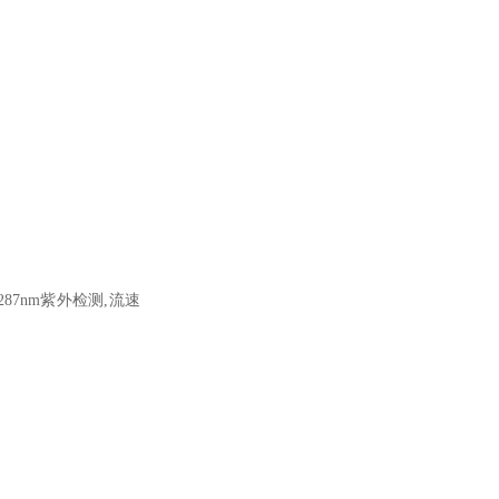
,287nm
紫外检测
,
流速