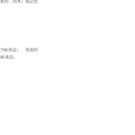
法查到，同本厂规定此
CP标准品）、美国药
的标准品。
。