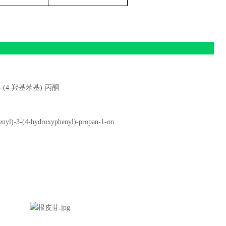
3-(4-
羟基苯基
)-
丙酮
enyl)-3-(4-hydroxyphenyl)-propan-1-on