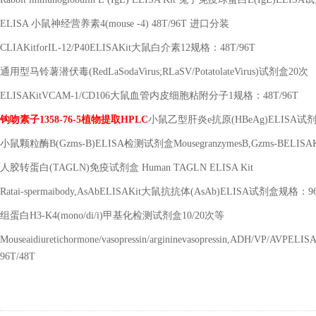
ELISA
小鼠神经营养素
4(mouse -4) 48T/96T
进口分装
CLIAKitforIL-12/P40ELISAKit
大鼠白介素
12
规格：
48T/96T
通用型马铃薯潜伏毒
(RedLaSodaVirus;RLaSV/PotatolateVirus)
试剂盒
20
次
ELISAKitVCAM-1/CD106
大鼠血管内皮细胞粘附分子
1
规格：
48T/96T
钩吻素子
1358-76-5
植物提取
HPLC
小鼠乙型肝炎
e
抗原
(HBeAg)ELISA
试剂
小鼠颗粒酶
B(Gzms-B)ELISA
检测试剂盒
MousegranzymesB,Gzms-BELISAK
人胶转蛋白
(TAGLN)
免疫试剂盒
Human TAGLN ELISA Kit
Ratai-spermaibody,AsAbELISAKit
大鼠抗抗体
(AsAb)ELISA
试剂盒规格：
9
组蛋白
H3-K4(mono/di/i)
甲基化检测试剂盒
10/20
次等
Mouseaidiuretichormone/vasopressin/argininevasopressin,ADH/VP/AVPELIS
96T/48T