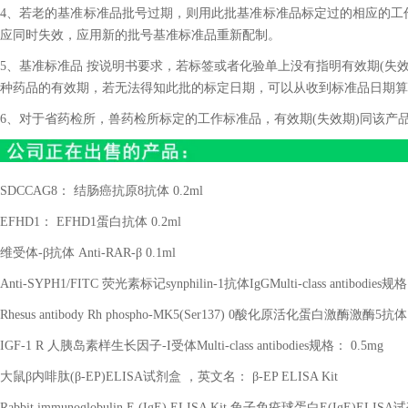
4、若老的基准标准品批号过期，则用此批基准标准品标定过的相应的工
应同时失效，应用新的批号基准标准品重新配制。
5、基准标准品 按说明书要求，若标签或者化验单上没有指明有效期(失效
种药品的有效期，若无法得知此批的标定日期，可以从收到标准品日期算
6、对于省药检所，兽药检所标定的工作标准品，有效期(失效期)同该产
SDCCAG8
： 结肠癌抗原
8
抗体
0.2ml
EFHD1
：
EFHD1
蛋白抗体
0.2ml
维受体
-
β抗体
Anti-RAR-
β
0.1ml
Anti-SYPH1/FITC
荧光素标记
synphilin-1
抗体
IgGMulti-class antibodies
规格
Rhesus antibody Rh phospho-MK5(Ser137) 0
酸化原活化蛋白激酶激酶
5
抗体
IGF-1 R
人胰岛素样生长因子
-I
受体
Multi-class antibodies
规格：
0.5mg
大鼠β内啡肽
(
β
-EP)ELISA
试剂盒 ，英文名： β
-EP ELISA Kit
Rabbit immunoglobulin E (IgE) ELISA Kit
兔子免疫球蛋白
E(IgE)ELISA
试