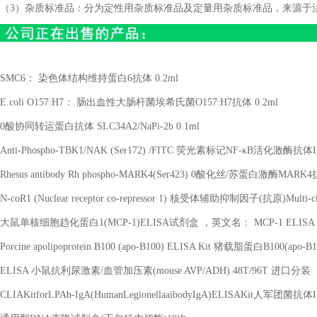
（3）杂质标准品：分为定性用杂质标准品及定量用杂质标准品，来源于
SMC6
： 染色体结构维持蛋白
6
抗体
0.2ml
E.coli O157:H7
： 肠出血性大肠杆菌埃希氏菌
O157:H7
抗体
0.2ml
0
酸协同转运蛋白抗体
SLC34A2/NaPi-2b 0.1ml
Anti-Phospho-TBK1/NAK (Ser172) /FITC
荧光素标记
NF-
κ
B
活化激酶抗体
I
Rhesus antibody Rh phospho-MARK4(Ser423) 0
酸化丝
/
苏蛋白激酶
MARK4
N-coR1 (Nuclear receptor co-repressor 1)
核受体辅助抑制因子
(
抗原
)Multi-c
大鼠单核细胞趋化蛋白
1(MCP-1)ELISA
试剂盒 ，英文名：
MCP-1 ELISA 
Porcine apolipoprotein B100 (apo-B100) ELISA Kit
猪载脂蛋白
B100(apo-B
ELISA
小鼠抗利尿激素
/
血管加压素
(mouse AVP/ADH) 48T/96T
进口分装
CLIAKitforLPAb-IgA(HumanLegionellaaibodyIgA)ELISAKit
人军团菌抗体