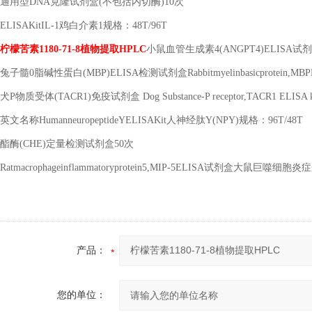
通用型
DNA
克隆试剂盒
(
不包括内切酶
)10
次
ELISAKitIL-1
鸡白介素
1
规格：
48T/96T
柠檬苦素
1180-71-8
植物提取
HPLC
小鼠血管生成素
4(ANGPT4)ELISA
试剂
兔子髓
0
脂碱性蛋白
(MBP)ELISA
检测试剂盒
Rabbitmyelinbasicprotein,MB
犬
P
物质受体
(TACR1)
免疫试剂盒
Dog Substance-P receptor,TACR1 ELISA k
英文名称
HumanneuropeptideYELISAKit
人神经肽
Y(NPY)
规格：
96T/48T
酯酶
(CHE)
定量检测试剂盒
50
次
Ratmacrophageinflammatoryprotein5,MIP-5ELISA
试剂盒大鼠巨噬细胞炎症
产品：
您的单位：