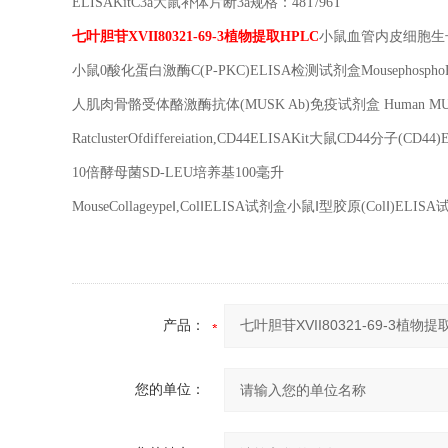
ELISAKitC3a
大鼠补体片断
3a
规格：
48T/96T
七叶胆苷
XVII80321-69-3
植物提取
HPLC
小鼠血管内皮细胞生
小鼠
0
酸化蛋白激酶
C(P-PKC)ELISA
检测试剂盒
Mousephospho
人肌肉骨骼受体酪激酶抗体
(MUSK Ab)
免疫试剂盒
Human MU
RatclusterOfdiffereiation,CD44ELISAKit
大鼠
CD44
分子
(CD44)
10
倍酵母菌
SD-LEU
培养基
100
毫升
MouseCollageype
Ⅰ
,Col
Ⅰ
ELISA
试剂盒小鼠Ⅰ型胶原
(Col
Ⅰ
)ELISA
产品：
您的单位：