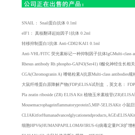
SNAIL
：
Snail
蛋白抗体
0.1ml
eIF1
： 真核翻译起始因子
1
抗体
0.2ml
转移抑制蛋白
1
抗体
Anti-CD82/KAI1 0.1ml
Anti-VHL/FITC
荧光素标记一种抑制因子抗体
IgGMulti-class a
Rhesus antibody Rh phospho-GAP43(Ser41) 0
酸化神经生长相关
CGA(Chromogranin A)
嗜铬粒素
A
抗原
Multi-class antibodies
规
大鼠纤维蛋白原降解产物
(FDP)ELISA
试剂盒 ，英文名：
FDP
Pla zeatin riboside (ZR) ELISA Kit
植物玉米素核苷
(ZR)ELISA
Mousemacrophageinflammatoryprotein5,MIP-5ELISAKit
小鼠巨
CLIAKitforHumanadvancedglycationendproducts,AGEsELISAKi
细胞
HPV6(HUMANPAPILLOMAVIRUS-6)
病毒定量
PCR
扩增