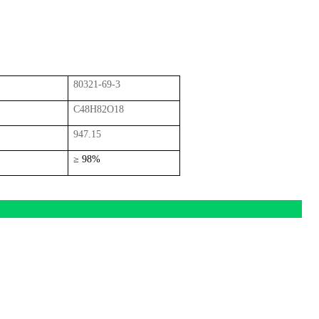
80321-69-3
C48H82O18
947.15
≥
98%