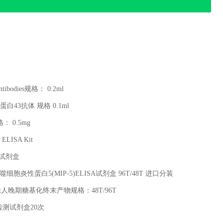
ntibodies
规格：
0.2ml
蛋白
43
抗体 规格
0.1ml
格：
0.5mg
 ELISA Kit
试剂盒
噬细胞炎性蛋白
5(MIP-5)ELISA
试剂盒
96T/48T
进口分装
t
人晚期糖基化终末产物规格：
48T/96T
检测试剂盒
20
次