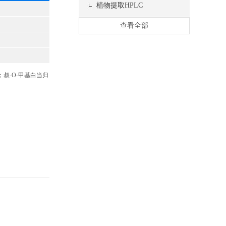
植物提取HPLC
查看全部
品；叔-O-甲基白当归