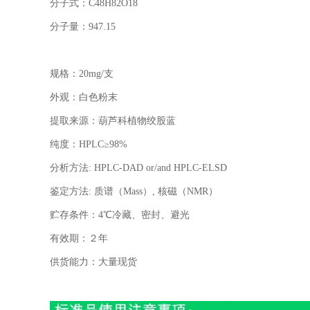
分子式：
C48H82O18
分子量：
947.15
规格：
20mg/
支
外观：白色粉末
提取来源：葫芦科植物绞股蓝
纯度：
HPLC
≥
98%
分析方法
: HPLC-DAD or/and HPLC-ELSD
鉴定方法
:
质谱（
Mass
）
,
核磁（
NMR
）
贮存条件：
4
℃冷藏、密封、避光
有效期：２年
供货能力：大量现货