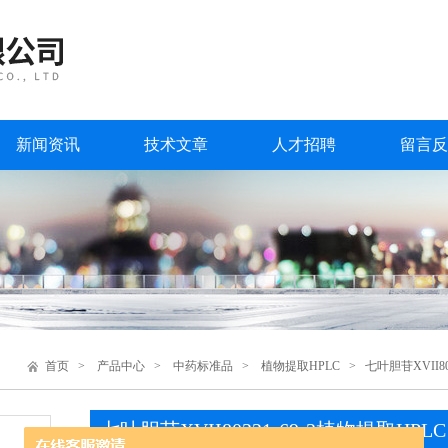
新闻资讯
技术文章
人才招聘
留言反
首页
>
产品中心
>
中药标准品
>
植物提取HPLC
> 七叶胆苷XVII80
七叶胆苷XVII80321-69-3植物提取HPLC