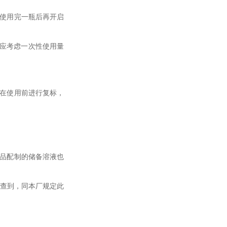
须使用完一瓶后再开启
时应考虑一次性使用量
，在使用前进行复标，
准品配制的储备溶液也
法查到，同本厂规定此