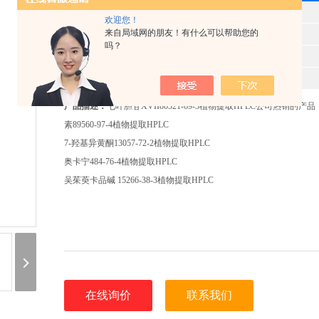
型 号
欢迎您！
来自局域网的朋友！有什么可以帮助您的
产品时间
2025-11-10
吗？
所属分类
植物提取HPLC
报价
520
产品描述：
七叶胆苷XVII80321-69-3植物提取HPLC公司热销的产
素89560-97-4植物提取HPLC
7-羟基异黄酮13057-72-2植物提取HPLC
奥卡宁484-76-4植物提取HPLC
吴茱萸卡品碱 15266-38-3植物提取HPLC
在线询价
联系我们