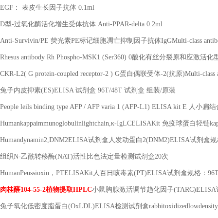
EGF
： 表皮生长因子抗体
0.1ml
D
型
-
过氧化酶活化增生受体抗体
Anti-PPAR-delta 0.2ml
Anti-Survivin/PE
荧光素
PE
标记细胞凋亡抑制因子抗体
IgGMulti-class antib
Rhesus antibody Rh Phospho-MSK1 (Ser360) 0
酸化有丝分裂原和应激活化
CKR-L2( G protein-coupled receptor-2 ) G
蛋白偶联受体
-2(
抗原
)Multi-class 
兔子内皮抑素
(ES)ELISA
试剂盒
96T/48T
试剂盒 组装
/
原装
People leils binding type AFP / AFP varia 1 (AFP-L1) ELISA kit E
人小扁结
Humankappaimmunoglobulinlightchain,
κ
-IgLCELISAKit
免疫球蛋白轻链
ka
Humandynamin2,DNM2ELISA
试剂盒人发动蛋白
2(DNM2)ELISA
试剂盒规
组织
N-
乙酰转移酶
(NAT)
活性比色法定量检测试剂盒
20
次
HumanPeussioxin
，
PTELISAKit
人百日咳毒素
(PT)ELISA
试剂盒规格：
96
肉桂醛
104-55-2
植物提取
HPLC
小鼠胸腺激活调节趋化因子
(TARC)ELISA
兔子氧化低密度脂蛋白
(OxLDL)ELISA
检测试剂盒
rabbitoxidizedlowdensi