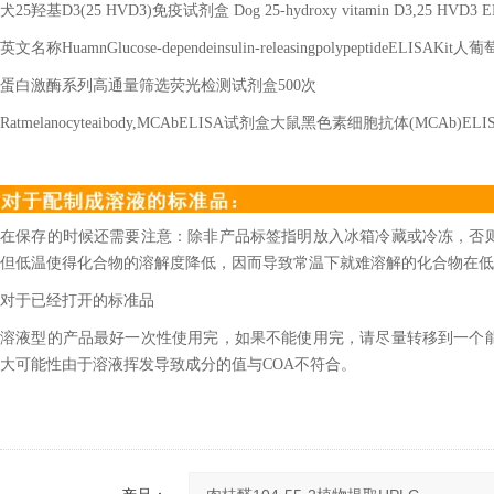
犬
25
羟基
D3(25 HVD3)
免疫试剂盒
Dog 25-hydroxy vitamin D3,25 HVD3 E
英文名称
HuamnGlucose-dependeinsulin-releasingpolypeptideELISAKit
人葡
蛋白激酶系列高通量筛选荧光检测试剂盒
500
次
Ratmelanocyteaibody,MCAbELISA
试剂盒大鼠黑色素细胞抗体
(MCAb)ELI
在保存的时候还需要注意：除非产品标签指明放入冰箱冷藏或冷冻，否
但低温使得化合物的溶解度降低，因而导致常温下就难溶解的化合物在低
对于已经打开的标准品
溶液型的产品最好一次性使用完，如果不能使用完，请尽量转移到一个
大可能性由于溶液挥发导致成分的值与COA不符合。