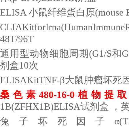
ELISA
小鼠纤维蛋白原
(mouse 
CLIAKitforIrna(HumanImmune
48T/96T
通用型动物细胞周期
(G1/S
和
G
剂盒
10
次
ELISAKitTNF-
β大鼠肿瘤坏死
桑色素
480-16-0
植物提
1B(ZFHX1B)ELISA
试剂盒 ，
兔子坏死因子α
(T