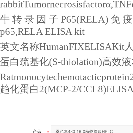
rabbitTumornecrosisfactor
α
,TNF
牛转录因子
P65(RELA)
免
p65,RELA ELISA kit
英文名称
HumanFIXELISAKit
蛋白巯基化
(S-thiolation)
高效液
Ratmonocytechemotacticprotei
趋化蛋白
2(MCP-2/CCL8)ELIS
产品：