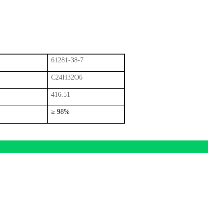
61281-38-7
C24H32O6
416.51
≥
98%