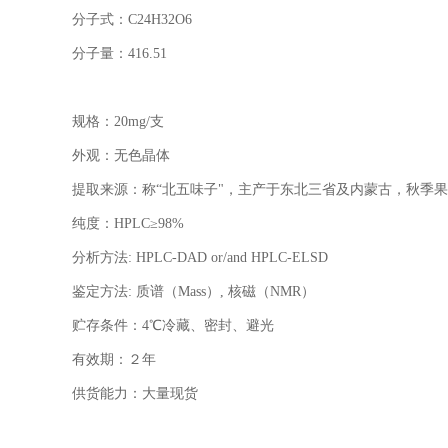
分子式：
C24H32O6
分子量：
416.51
规格：
20mg/
支
外观：无色晶体
提取来源：称“北五味子"，主产于东北三省及内蒙古，秋季
纯度：
HPLC
≥
98%
分析方法
: HPLC-DAD or/and HPLC-ELSD
鉴定方法
:
质谱（
Mass
）
,
核磁（
NMR
）
贮存条件：
4
℃冷藏、密封、避光
有效期：２年
供货能力：大量现货