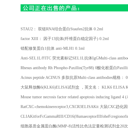
STAU2
： 双链
RNA
结合蛋白
Staufen2
抗体
0.2ml
factor XIII
： 因子
13
抗体
(
纤维蛋白稳定因子
) 0.2ml
错配修复蛋白
1
抗体
anti-MLH1 0.1ml
Anti-SEL1L/FITC
荧光素标记
SEL1L
抗体
IgGMulti-class antibo
Rhesus antibody Rh Phospho-Paxillin(Tyr88) 0
酸化桩蛋白
Paxill
Acinus peptide ACINUS
多肽抗原
Multi-class antibodies
规格：
0
大鼠释放酶
6(KLK6)ELISA
试剂盒 ，英文名：
KLK6 ELISA K
Mouse tumor necrosis factor related apoptosis inducing ligand 
RatCXC-chemokinereceptor3,CXCR3ELISAKit
大鼠
CXC
趋化因
CLIAKitforFcGammaRIII/CD16(HumaeceptorIIIfoheFcregiono
细胞基质金属蛋白酶
(MMP-8)
活性比色法定量检测试剂盒
20
次