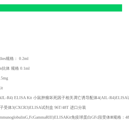
dies
规格：
0.2ml
in
抗体 规格
0.1ml
.5mg
it
4 (AIL-R4) ELISA Kit
小鼠肿瘤坏死因子相关凋亡诱导配体
4(AIL-R4)ELISA
子受体
3(CXCR3)ELISA
试剂盒
96T/48T
进口分装
fimmunoglobulinG,FcGammaRIII)ELISAKit
免疫球蛋白
GFc
段受体Ⅲ规格：
4