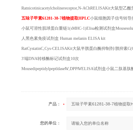
Ratnicotinicacetylcholinereceptor,N-AChRELISAKit
大鼠型乙酰
五味子甲素
61281-38-7
植物提取
HPLC
小鼠细胞因子信号转导
小鼠可溶性肌球蛋白重链
1(sMHC-1)Elisa
检测试剂盒
Mousesol
人黑色素免疫试剂盒
Human melanin ELISA kit
RatCystatinC,Cys-CELISAKit
大鼠半胱蛋白酶抑制剂
/
胱抑素
C(
3
′端
DNA
转移酶标记试剂盒
10
次
Mousedipeptidylpeptldase
Ⅳ
,DPP
Ⅳ
ELISA
试剂盒小鼠二肽基肽
产品：
您的单位：