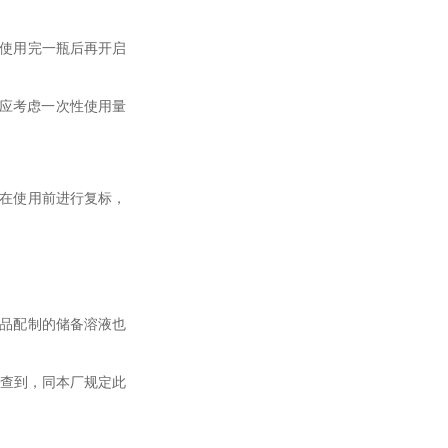
须使用完一瓶后再开启
时应考虑一次性使用量
，在使用前进行复标，
准品配制的储备溶液也
法查到，同本厂规定此