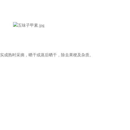
果实成熟时采摘，晒干或蒸后晒干，除去果梗及杂质。