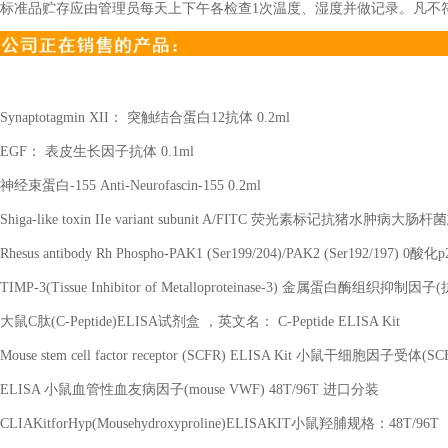
标准品贮存应由管理员每天上下午各检查1次温度、湿度并做记录。凡不
Synaptotagmin XII
： 突触结合蛋白
12
抗体
0.2ml
EGF
： 表皮生长因子抗体
0.1ml
神经束蛋白
-155 Anti-Neurofascin-155 0.2ml
Shiga-like toxin IIe variant subunit A/FITC
荧光素标记抗猪水肿病大肠杆菌
Rhesus antibody Rh Phospho-PAK1 (Ser199/204)/PAK2 (Ser192/197) 0
酸化
p
TIMP-3(Tissue Inhibitor of Metalloproteinase-3)
金属蛋白酶组织抑制因子
(
大鼠
C
肽
(C-Peptide)ELISA
试剂盒 ，英文名：
C-Peptide ELISA Kit
Mouse stem cell factor receptor (SCFR) ELISA Kit
小鼠干细胞因子受体
(SC
ELISA
小鼠血管性血友病因子
(mouse VWF) 48T/96T
进口分装
CLIAKitforHyp(Mousehydroxyproline)ELISAKIT
小鼠羟脯规格：
48T/96T