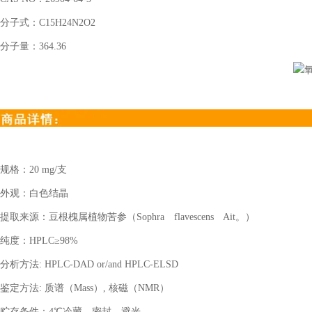
分子式：
C15H24N2O2
分子量：
364.36
规格：
20 mg/
支
外观：白色结晶
提取来源：豆根槐属植物苦参（
Sophra
flavescens
Ait
。）
纯度：
HPLC
≥
98%
分析方法
: HPLC-DAD or/and HPLC-ELSD
鉴定方法
:
质谱（
Mass
）
,
核磁（
NMR
）
贮存条件：
4
℃冷藏、密封、避光