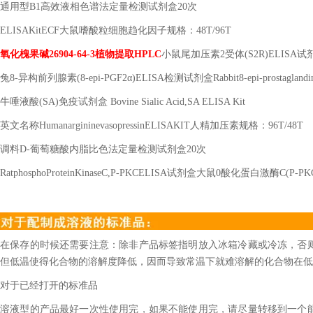
通用型
B1
高效液相色谱法定量检测试剂盒
20
次
ELISAKitECF
大鼠嗜酸粒细胞趋化因子规格：
48T/96T
氧化槐果碱
26904-64-3
植物提取
HPLC
小鼠尾加压素
2
受体
(S2R)ELISA
试
兔
8-
异构前列腺素
(8-epi-PGF2
α
)ELISA
检测试剂盒
Rabbit8-epi-prostagland
牛唾液酸
(SA)
免疫试剂盒
Bovine Sialic Acid,SA ELISA Kit
英文名称
HumanargininevasopressinELISAKIT
人精加压素规格：
96T/48T
调料
D-
葡萄糖酸内脂比色法定量检测试剂盒
20
次
RatphosphoProteinKinaseC,P-PKCELISA
试剂盒大鼠
0
酸化蛋白激酶
C(P-PK
在保存的时候还需要注意：除非产品标签指明放入冰箱冷藏或冷冻，否
但低温使得化合物的溶解度降低，因而导致常温下就难溶解的化合物在低
对于已经打开的标准品
溶液型的产品最好一次性使用完，如果不能使用完，请尽量转移到一个