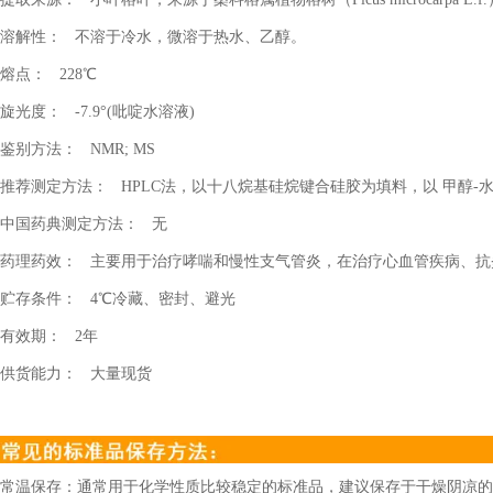
溶解性：
不溶于冷水，微溶于热水、乙醇。
熔点：
228
℃
旋光度：
-7.9
°
(
吡啶水溶液
)
鉴别方法：
NMR; MS
推荐测定方法：
HPLC
法，以十八烷基硅烷键合硅胶为填料，以 甲醇
-
中国药典测定方法：
无
药理药效：
主要用于治疗哮喘和慢性支气管炎，在治疗心血管疾病、抗
贮存条件：
4
℃冷藏、密封、避光
有效期：
2
年
供货能力：
大量现货
常温保存：通常用于化学性质比较稳定的标准品，建议保存于干燥阴凉的