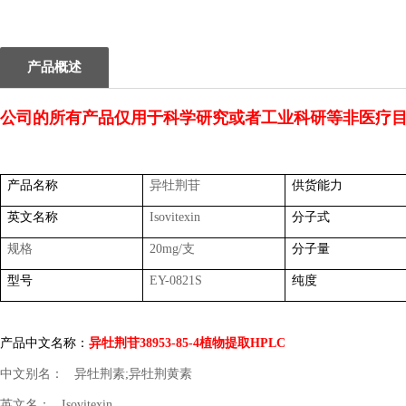
1
2
产品概述
公司的所有产品仅用于科学研究或者工业科研等非医疗
产品名称
异牡荆苷
供货能力
英文名称
Isovitexin
分子式
规格
20mg/
支
分子量
型号
EY-0821S
纯度
产品中文名称：
异牡荆苷
38953-85-4
植物提取
HPLC
中文别名：
异牡荆素
;
异牡荆黄素
英文名：
Isovitexin