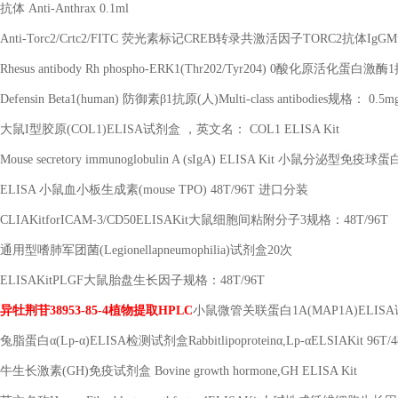
抗体
Anti-Anthrax 0.1ml
Anti-Torc2/Crtc2/FITC
荧光素标记
CREB
转录共激活因子
TORC2
抗体
IgGMul
Rhesus antibody Rh phospho-ERK1(Thr202/Tyr204) 0
酸化原活化蛋白激酶
1
Defensin Beta1(human)
防御素β
1
抗原
(
人
)Multi-class antibodies
规格：
0.5m
大鼠
I
型胶原
(COL1)ELISA
试剂盒 ，英文名：
COL1 ELISA Kit
Mouse secretory immunoglobulin A (sIgA) ELISA Kit
小鼠分泌型免疫球蛋
ELISA
小鼠血小板生成素
(mouse TPO) 48T/96T
进口分装
CLIAKitforICAM-3/CD50ELISAKit
大鼠细胞间粘附分子
3
规格：
48T/96T
通用型嗜肺军团菌
(Legionellapneumophilia)
试剂盒
20
次
ELISAKitPLGF
大鼠胎盘生长因子规格：
48T/96T
异牡荆苷
38953-85-4
植物提取
HPLC
小鼠微管关联蛋白
1A(MAP1A)ELISA
兔脂蛋白α
(Lp-
α
)ELISA
检测试剂盒
Rabbitlipoprotein
α
,Lp-
α
ELSIAKit 96T/
牛生长激素
(GH)
免疫试剂盒
Bovine growth hormone,GH ELISA Kit