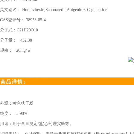
英文别名：
Homovitexin,Saponaretin,Apigenin 6-C-glucoside
CAS
登录号：
38953-85-4
分子式：
C21H20O10
分子量：
432.38
规格：
20mg/
支
外观：黄色状干粉
纯度：
≥
98%
用途：用于含量测定
/
鉴定
/
药理实验等。
提取来源：
小叶榕叶，来源于桑科榕属植物榕树（
Ficus microcarpa L.f.