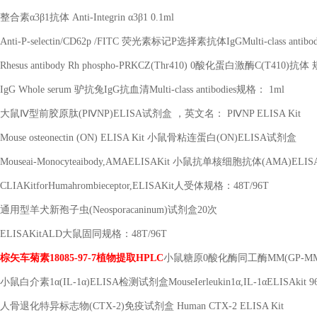
整合素α
3
β
1
抗体
Anti-Integrin
α
3
β
1 0.1ml
Anti-P-selectin/CD62p /FITC
荧光素标记
P
选择素抗体
IgGMulti-class antibod
Rhesus antibody Rh phospho-PRKCZ(Thr410) 0
酸化蛋白激酶
C(T410)
抗体 
IgG Whole serum
驴抗兔
IgG
抗血清
Multi-class antibodies
规格：
1ml
大鼠Ⅳ型前胶原肽
(P
Ⅳ
NP)ELISA
试剂盒 ，英文名：
P
Ⅳ
NP ELISA Kit
Mouse osteonectin (ON) ELISA Kit
小鼠骨粘连蛋白
(ON)ELISA
试剂盒
Mouseai-Monocyteaibody,AMAELISAKit
小鼠抗单核细胞抗体
(AMA)ELIS
CLIAKitforHumahrombieceptor,ELISAKit
人受体规格：
48T/96T
通用型羊犬新孢子虫
(Neosporacaninum)
试剂盒
20
次
ELISAKitALD
大鼠固同规格：
48T/96T
棕矢车菊素
18085-97-7
植物提取
HPLC
小鼠糖原
0
酸化酶同工酶
MM(GP-MM
小鼠白介素
1
α
(IL-1
α
)ELISA
检测试剂盒
MouseIerleukin1
α
,IL-1
α
ELISAkit 9
人骨退化特异标志物
(CTX-2)
免疫试剂盒
Human CTX-2 ELISA Kit