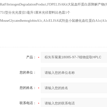
RatFibrinogenDegradationProduct,FDPELISAKit
大鼠血纤蛋白原降解产物
(
751
型分光光度仪
1
毫升
1
厘米光径塑料比色皿
1
个
MouseGlycatedhemoglobinA1c,A1cELISA
试剂盒小鼠糖化血红蛋白
A1c(A1
产品：
您的单位：
您的姓名：
联系电话：