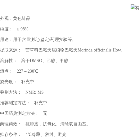
外观：黄色针晶
纯度：
≥
98%
用途：用于含量测定
/
鉴定
/
药理实验等。
提取来源：
茜草科巴戟天属植物巴戟天
Morinda officinalis How.
溶解性：
溶于
DMSO
、乙醇、甲醇
熔点：
227
～
230
℃
旋光度：
补充中
鉴别方法：
NMR; MS
推荐测定方法：
补充中
中国药典测定方法：
无
药理药效：
抗肿瘤，抗氧化、清除氧自由基。
贮存条件：
4
℃冷藏、密封、避光