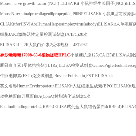
Mouse nerve growth factor (NGF) ELISA Kit
小鼠神经生长因子
(NGF)ELI
MouseN-terminalprocollagen
Ⅲ
propeptide,P
Ⅲ
NPELISAKit
小鼠Ⅲ型前胶原肽
CLIAKitforHSVIAb(HumanHerpessimplexvirusIaibody)ELISAKit
人单疱疹
细胞
JAK3
激酶活性定量检测试剂盒
(A/B/C)20
次
ELISAKitIL-2R
大鼠白介素
2
受体规格：
48T/96T
异沙蟾毒精
17008-65-0
植物提取
HPLC
小鼠糖抗原
125(CA125)ELISA
试剂
豚鼠白介素
1
受体拮抗剂
(IL1Ra)ELISA
检测试剂盒
GuineaPigIerleukin1rece
牛卵泡抑素
(FST)
免疫试剂盒
Bovine Follistatin,FST ELISA kit
英文名称
HumanErythropoietinELISAKit
人红细胞生成素
(EPO)ELISAKit
规
动物糖蛋白刀豆蛋白
A(ConA)
树脂法化试剂盒
5
次
Raetinolbindingprotein4,RBP-4ELISA
试剂盒大鼠结合蛋白
4(RBP-4)ELISA