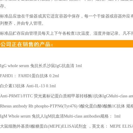
存。
标准品应放在干燥器或其它适宜容器中保存，每一个干燥器或容器外应
列整齐，并由专人管理。
标准品贮存应由管理员每天上下午各检查1次温度、湿度并做记录。凡不
IgG whole serum
兔抗长爪沙鼠
IgG
抗血清
1ml
FAHD1
：
FAHD1
蛋白抗体
0.2ml
白介素
13
抗体
Anti-IL-13 0.1ml
Anti-PRMT1/FITC
荧光素标记蛋白质精甲基转移酶
1
抗体
IgGMulti-class an
Rhesus antibody Rh phospho-PTPN6(Tyr476) 0
酸化蛋白酪
0
酸酶
1C
抗体 规
IgM Whole serum
兔抗人
IgM
抗血清
Multi-class antibodies
规格：
1ml
大鼠细胞外基质
0
酸糖蛋白
(MEPE)ELISA
试剂盒 ，英文名：
MEPE ELISA