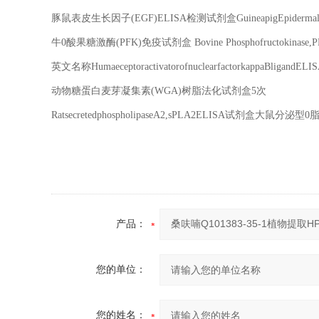
豚鼠表皮生长因子
(EGF)ELISA
检测试剂盒
GuineapigEpiderma
牛
0
酸果糖激酶
(PFK)
免疫试剂盒
Bovine Phosphofructokinase,
英文名称
HumaeceptoractivatorofnuclearfactorkappaBligandELI
动物糖蛋白麦芽凝集素
(WGA)
树脂法化试剂盒
5
次
RatsecretedphospholipaseA2,sPLA2ELISA
试剂盒大鼠分泌型
0
产品：
您的单位：
您的姓名：