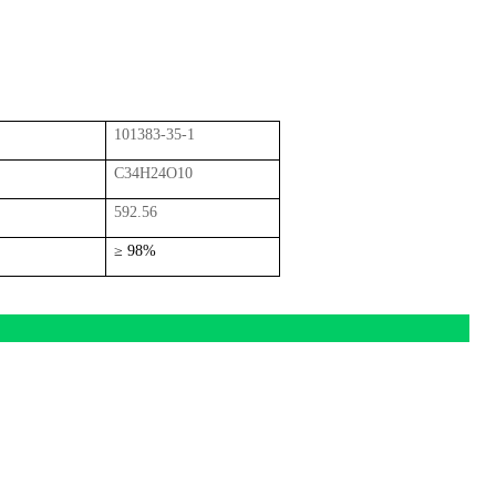
101383-35-1
C34H24O10
592.56
≥
98%