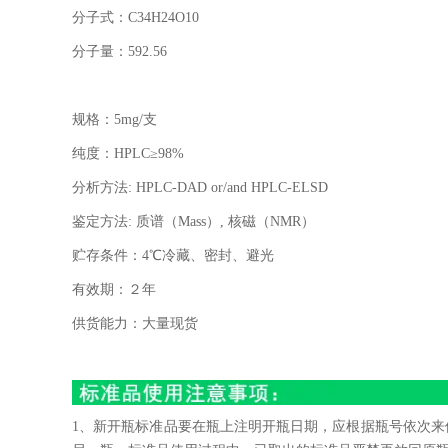
分子式：
C34H24O10
分子量：
592.56
规格：
5mg/
支
纯度：
HPLC
≥
98%
分析方法
: HPLC-DAD or/and HPLC-ELSD
鉴定方法
:
质谱（
Mass
）
,
核磁（
NMR
）
贮存条件：
4
℃冷藏、密封、避光
有效期：２年
供货能力：大量现货
1、新开瓶标准品要在瓶上注明开瓶日期，应根据瓶号依次来