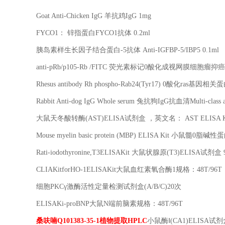
Goat Anti-Chicken IgG
羊抗鸡
IgG 1mg
FYCO1
： 锌指蛋白
FYCO1
抗体
0.2ml
胰岛素样生长因子结合蛋白
-5
抗体
Anti-IGFBP-5/IBP5 0.1ml
anti-pRb/p105-Rb /FITC
荧光素标记
0
酸化成视网膜细胞瘤抑癌
Rhesus antibody Rh phospho-Rab24(Tyr17) 0
酸化
ras
基因相关蛋
Rabbit Anti-dog IgG Whole serum
兔抗狗
IgG
抗血清
Multi-class 
大鼠天冬酸转酶
(AST)ELISA
试剂盒 ，英文名：
AST ELISA K
Mouse myelin basic protein (MBP) ELISA Kit
小鼠髓
0
脂碱性蛋
Rati-iodothyronine,T3ELISAKit
大鼠状腺原
(T3)ELISA
试剂盒
CLIAKitforHO-1ELISAKit
大鼠血红素氧合酶
1
规格：
48T/96T
细胞
PKC
γ激酶活性定量检测试剂盒
(A/B/C)20
次
ELISAKi-proBNP
大鼠
N
端前脑素规格：
48T/96T
桑呋喃
Q101383-35-1
植物提取
HPLC
小鼠酶Ⅰ
(CA1)ELISA
试剂