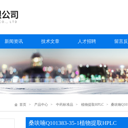
新闻资讯
技术文章
人才招聘
留言反
首页
>
产品中心
>
中药标准品
>
植物提取HPLC
> 桑呋喃Q1013
桑呋喃Q101383-35-1植物提取HPLC