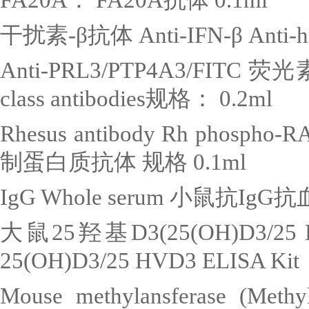
干扰素
-
β抗体
Anti-IFN-
β
Anti-h
Anti-PRL3/PTP4A3/FITC
荧光
class antibodies
规格：
0.2ml
Rhesus antibody Rh phospho-R
制蛋白质抗体 规格
0.1ml
IgG Whole serum
小鼠抗
IgG
抗
大鼠
25
羟基
D3(25(OH)D3/25
25(OH)D3/25 HVD3 ELISA Kit
Mouse methylansferase (Meth