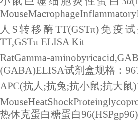
小鼠巨噬细胞炎性蛋白
3
α
(
MouseMacrophageInflammatoryP
人
S
转移酶
TT(GST
π
)
免疫试
TT,GST
π
ELISA Kit
RatGamma-aminobyricacid,GA
(GABA)ELISA
试剂盒规格：
96
APC(
抗人
;
抗兔
;
抗小鼠
;
抗大鼠
)
MouseHeatShockProteinglycopr
热休克蛋白糖蛋白
96(HSPgp96