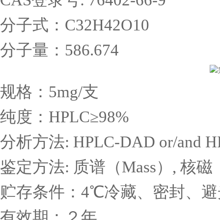
分子式：
C32H42O10
分子量：
586.674
规格：
5mg/
支
纯度：
HPLC
≥
98%
分析方法
: HPLC-DAD or/and 
鉴定方法
:
质谱（
Mass
）
,
核磁
贮存条件：
4
℃冷藏、密封、避
有效期：２年