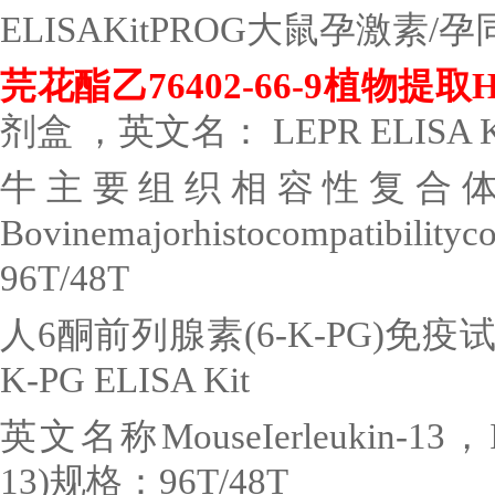
ELISAKitPROG
大鼠孕激素
/
孕
芫花酯乙
76402-66-9
植物提取
剂盒 ，英文名：
LEPR ELISA K
牛主要组织相容性复合
Bovinemajorhistocompatibilit
96T/48T
人
6
酮前列腺素
(6-K-PG)
免疫
K-PG ELISA Kit
英文名称
MouseIerleukin-13
，
13)
规格：
96T/48T