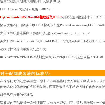
通用型细胞周期流式细胞分析试剂盒
100
次
ELISAKienin
大鼠肾素规格：
48T/96T
Hythiemoside B853267-90-0
植物提取
HPLC
小鼠溶血
0
脂酸受体
3(LPAR3)
猪皮质酮
/
肾上腺酮
(CO)ELISA
检测试剂盒
PorcineCoicosterone,COELISAK
大鼠转甲状腺素蛋白
(T)
免疫试剂盒
Rat ansthyretin,T ELISA Kit
英文名称
HumanIerleukin-1
α
,IL-1
α
ELISAKit
人白介素
1
α
(IL-1
α
)
规格：
96T/
动物源性食品山羊源试剂盒
20
次
RatVitaminB6,VB6ELISA
试剂盒大鼠
B6(VB6)ELISA
试剂盒规格：
96T/48T
在保存的时候还需要注意：除非产品标签指明放入冰箱冷藏或冷冻，否
但低温使得化合物的溶解度降低，因而导致常温下就难溶解的化合物在低
对于已经打开的标准品
溶液型的产品最好一次性使用完，如果不能使用完，请尽量转移到一个