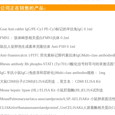
Goat Anti-rabbit IgG/PE-Cy3 PE-Cy3
标记的羊抗兔
IgG 0.1ml
FMN1
： 肢体畸形相关蛋白
FMN1
抗体
0.2ml
鼠抗人促卵泡生成素单克隆抗体
Anti-FSH 0.1ml
Anti-Stanniocalcin 1/FITC
荧光素标记斯钙素抗体
IgGMulti-class antibodies
Rhesus antibody Rh phospho-STAT1 (Tyr701) 0
酸化信号转导与转录激活因
IgG
羊抗小鼠
IgG (
免疫亲和层析化
)Multi-class antibodies
规格：
1mg
大鼠
CD68
分子
(CD68)ELISA
试剂盒 ，英文名：
CD68 ELISA Kit
Mouse hepatic lipase (HL) ELISA Kit
小鼠肝脂酶
(HL)ELISA
试剂盒
MousePulmonarysurfatca-associatedproteinA,SP-AELISAKit
小鼠肺表面活
CLIAKitforHumanureaserelatedproteinC,UreCELISAKit
人尿素酶相关蛋白
C