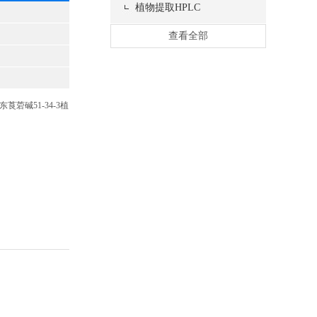
植物提取HPLC
查看全部
莨菪碱51-34-3植