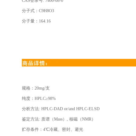
CAS
登录号
: 7400-08-0
分子式：
C9H8O3
分子量：
164.16
规格：
20mg/
支
纯度：
HPLC
≥
98%
分析方法
: HPLC-DAD or/and HPLC-ELSD
鉴定方法
:
质谱（
Mass
）
,
核磁（
NMR
）
贮存条件：
4
℃冷藏、密封、避光