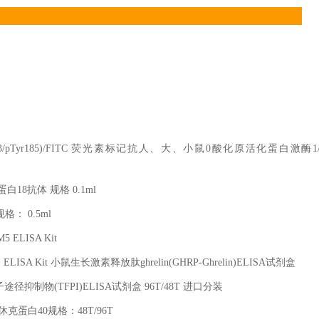
3/pTyr185)/FITC
荧光素标记抗人、大、小鼠
0
酸化原活化蛋白激酶
1
蛋白
18
抗体 规格
0.1ml
规格：
0.5ml
5 ELISA Kit
n) ELISA Kit
小鼠生长激素释放肽
ghrelin(GHRP-Ghrelin)ELISA
试剂盒
子途径抑制物
(TFPI)ELISA
试剂盒
96T/48T
进口分装
休克蛋白
40
规格：
48T/96T