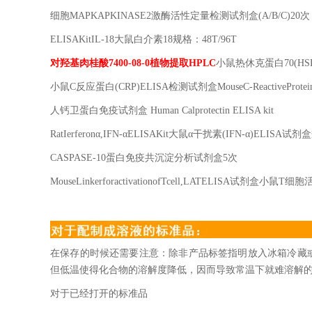
细胞
MAPKAPKINASE2
激酶活性定量检测试剂盒
(A/B/C)20
次
ELISAKitIL-18
大鼠白介素
18
规格：
48T/96T
对羟基肉桂酸
7400-08-0
植物提取
HPLC
小鼠热休克蛋白
70(HS
小鼠
C
反应蛋白
(CRP)ELISA
检测试剂盒
MouseC-ReactiveProte
人钙卫蛋白免疫试剂盒
Human Calprotectin ELISA kit
RatIerferon
α
,IFN-
α
ELISAKit
大鼠α干扰素
(IFN-
α
)ELISA
试剂盒
CASPASE-10
蛋白免疫共沉淀分析试剂盒
5
次
MouseLinkerforactivationofTcell,LATELISA
试剂盒小鼠
T
细胞
在保存的时候还需要注意：除非产品标签指明放入冰箱冷藏
但低温使得化合物的溶解度降低，因而导致常温下就难溶解
对于已经打开的标准品