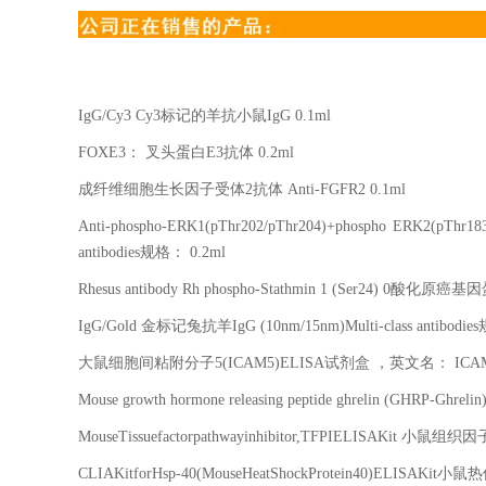
IgG/Cy3 Cy3
标记的羊抗小鼠
IgG 0.1ml
FOXE3
： 叉头蛋白
E3
抗体
0.2ml
成纤维细胞生长因子受体
2
抗体
Anti-FGFR2 0.1ml
Anti-phospho-ERK1(pThr202/pThr204)+phospho ERK2(pThr18
antibodies
规格：
0.2ml
Rhesus antibody Rh phospho-Stathmin 1 (Ser24) 0
酸化原癌基因
IgG/Gold
金标记兔抗羊
IgG (10nm/15nm)Multi-class antibodies
大鼠细胞间粘附分子
5(ICAM5)ELISA
试剂盒 ，英文名：
ICAM
Mouse growth hormone releasing peptide ghrelin (GHRP-Ghreli
MouseTissuefactorpathwayinhibitor,TFPIELISAKit
小鼠组织因
CLIAKitforHsp-40(MouseHeatShockProtein40)ELISAKit
小鼠热