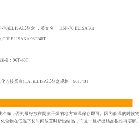
P-70)ELISA
试剂盒 ，英文名：
HSP-70 ELISA Kit
in,CRPELISAKit 96T/48T
规格：
96T/48T
活化连接蛋白
(LAT)ELISA
试剂盒规格：
96T/48T
或冷冻，否则最好放在阴凉干燥的地方室温保存即可。因为低温的时候物
的化合物在低温下长时间放置时析出结晶，而且一旦析出结晶很难再溶解