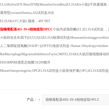
CLIAKitforIFN-Beta/IFNB(MouseIerferonBeta)ELISAKit小鼠β干扰素规格
通用型
(avianinfluenza;AI)试剂盒20次
ELISAKitVC大鼠C规格：48T/96T
脂蟾毒配基
465-39-4植物提取HPLC
小鼠内皮脂肪酶
(EL)ELISA试剂盒 ，英
小鼠转化生长因子
β2(TGFβ2)ELISA检测试剂盒Mouseansforminggrowthfacto
人二氢嘧啶脱氢酶
[NADP+](DPYD)免疫试剂盒 Human Dihydropyrimidine de
RatMacrophageMigrationInhibitoryFactor,MIFELISAKit大鼠巨噬
DH10B钙转感受态细菌5X200微升
MouseOsteoprotegerin,OPGELISA试剂盒小鼠骨保护素(OPG)ELISA试剂
产品：