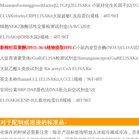
Mouseansforminggrowthfactorβ2,TGFβ2ELISAKit 小鼠转化生长因子β2
CLIAKitforhs-CRPELISAKit大鼠超敏C反应蛋白规格：48T/96T
细胞
NEK2激酶活性定量检测试剂盒(A/B/C)20次
ELISAKitβOHB大鼠β规格：48T/96T
新柳杉双黄酮
20931-36-6植物提取HPLC
小鼠内皮型合酶
(NOS3)ELISA
人促胃液素受体
(GsaR)ELISA检测试剂盒Humangasieceptor,GsaRELISAKit 
大鼠乙酰
A 免疫试剂盒 Rat acetyl-CoA ELISA Kit
英文名称
HumanCCL1ELISAKit人CCL1规格：96T/48T
非同位素
HRP-DAB显色法DNA斑点杂交试剂盒5次
ELISAKitCENP-B人着丝粒蛋白B规格：48T/96T
在保存的时候还需要注意：除非产品标签指明放入冰箱冷藏或冷冻，否