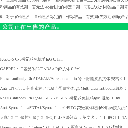
5、基准标准品 按说明书要求，若标签或者化验单上没有指明有效期(失效
种药品的有效期，若无法得知此批的标定日期，可以从收到标准品日期算
6、对于省药检所，兽药检所标定的工作标准品，有效期(失效期)同该产
IgG/Cy5 Cy5
标记的兔抗羊
IgG 0.1ml
GABRB2
：
G
基受体β
2/GABAA R
β
2
抗体
0.2ml
Rhesus antibody Rh ADM/AM/Adrenomedullin
肾上腺髓质素抗体 规格
0.1m
Anti-LN /FITC
荧光素标记层粘连蛋白抗体
IgGMulti-class antibodies
规格：
Rhesus antibody Rh IgM/PE-CY5 PE-CY5
标记的兔抗鸡
IgM
规格
0.1ml
Anti-Syntrophins/SNTA1/Syntrophin
α
1/FITC
荧光素标记神经肌肉接头蛋
大鼠
1,3-
二
0
酸甘油酸
(1,3-BPG)ELISA
试剂盒 ，英文名：
1,3-BPG ELISA 
Human protein S (Protein S) ELISA Kit
人蛋白
S(Protein S)ELISA
试剂盒