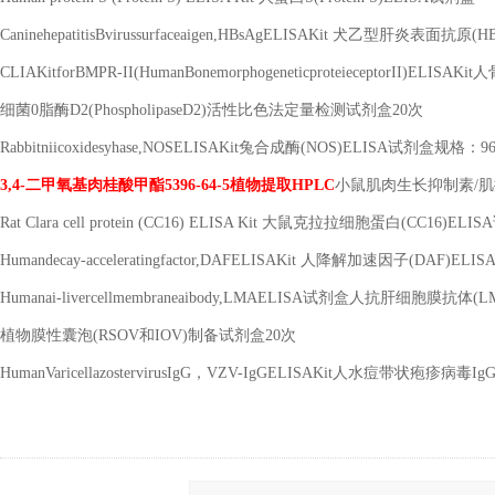
CaninehepatitisBvirussurfaceaigen,HBsAgELISAKit
犬乙型肝炎表面抗原
(H
CLIAKitforBMPR-II(HumanBonemorphogeneticproteieceptorII)ELISAKit
人
细菌
0
脂酶
D2(PhospholipaseD2)
活性比色法定量检测试剂盒
20
次
Rabbitniicoxidesyhase,NOSELISAKit
兔合成酶
(NOS)ELISA
试剂盒规格：
9
3,4-
二甲氧基肉桂酸甲酯
5396-64-5
植物提取
HPLC
小鼠肌肉生长抑制素
/
肌
Rat Clara cell protein (CC16) ELISA Kit
大鼠克拉拉细胞蛋白
(CC16)ELISA
Humandecay-acceleratingfactor,DAFELISAKit
人降解加速因子
(DAF)ELIS
Humanai-livercellmembraneaibody,LMAELISA
试剂盒人抗肝细胞膜抗体
(L
植物膜性囊泡
(RSOV
和
IOV)
制备试剂盒
20
次
HumanVaricellazostervirusIgG
，
VZV-IgGELISAKit
人水痘带状疱疹病毒
Ig