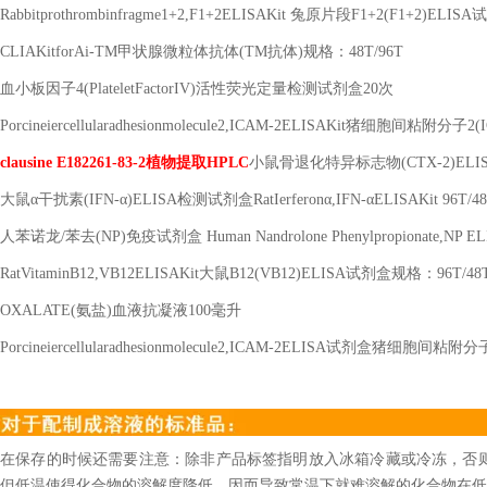
Rabbitprothrombinfragme1+2,F1+2ELISAKit
兔原片段
F1+2(F1+2)ELISA
试
CLIAKitforAi-TM
甲状腺微粒体抗体
(TM
抗体
)
规格：
48T/96T
血小板因子
4(PlateletFactorIV)
活性荧光定量检测试剂盒
20
次
Porcineiercellularadhesionmolecule2,ICAM-2ELISAKit
猪细胞间粘附分子
2(
clausine E182261-83-2
植物提取
HPLC
小鼠骨退化特异标志物
(CTX-2)ELI
大鼠α干扰素
(IFN-
α
)ELISA
检测试剂盒
RatIerferon
α
,IFN-
α
ELISAKit 96T/4
人苯诺龙
/
苯去
(NP)
免疫试剂盒
Human Nandrolone Phenylpropionate,NP EL
RatVitaminB12,VB12ELISAKit
大鼠
B12(VB12)ELISA
试剂盒规格：
96T/48
OXALATE(
氨盐
)
血液抗凝液
100
毫升
Porcineiercellularadhesionmolecule2,ICAM-2ELISA
试剂盒猪细胞间粘附分
在保存的时候还需要注意：除非产品标签指明放入冰箱冷藏或冷冻，否
但低温使得化合物的溶解度降低，因而导致常温下就难溶解的化合物在低