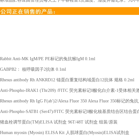
标准品贮存应由管理员每天上下午各检查1次温度、湿度并做记录。凡不
Rabbit Anti-MK IgM/PE PE
标记的兔抗猴
IgM 0.1ml
GABPB2
： 核呼吸因子
2
抗体
0.1ml
Rhesus antibody Rh ANKRD12
锚蛋白重复结构域蛋白
12
抗体 规格
0.2ml
Anti-Phospho-IRAK1 (Thr209) /FITC
荧光素标记
0
酸化白介素
-1
受体相关
Rhesus antibody Rh IgG F(ab')2/Alexa Fluor 350 Alexa Fluor 350
标记的兔抗
Anti-Phospho-SATB1 (Ser47)/FITC
荧光素标记
0
酸化核基质结合区结合蛋
猪血栓调节蛋白
(TM)ELISA
试剂盒
96T/48T
试剂盒 组装
/
原装
Human myosin (Myosin) ELISA Kit
人肌球蛋白
(Myosin)ELISA
试剂盒