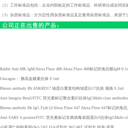
（2）工作标准品包括：企业内部标定的工作标准品、科研单位或合同实
（3）杂质标准品：分为定性用杂质标准品及定量用杂质标准品，来源于
Rabbit Anti-MK IgM/Alexa Fluor 488 Alexa Fluor 488
标记的兔抗猴
IgM 0.1
Glucagon
： 胰高血糖素抗体
0.1ml
Rhesus antibody Rh ANKRD17
锚蛋白重复结构域蛋白
17
抗体 规格
0.2ml
Anti-Integrin Beta5/FITC
荧光素标记整合素β
5
抗体
IgGMulti-class antibodie
Rhesus antibody Rh IgG F(ab')2/Alexa Fluor 647 Alexa Fluor 647
标记的兔抗
Anti-SARS S-protein/FITC
荧光素标记非典病毒表面蛋白
S
抗体
IgGMulti-cl
小鼠凋亡抑制基因
(Bcl-2)ELISA
试剂盒
96T/48T
试剂盒 组装
/
原装