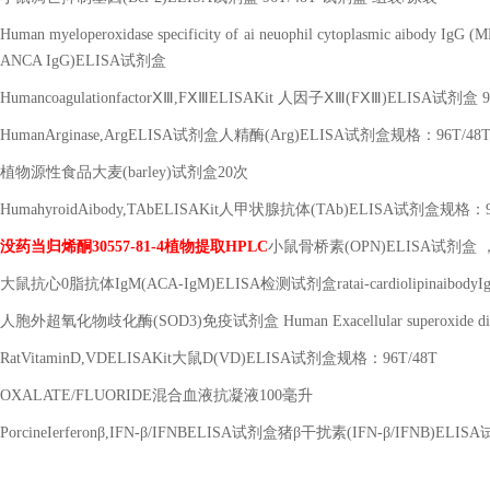
Human myeloperoxidase specificity of ai neuophil cytoplasmic aibody Ig
ANCA IgG)ELISA
试剂盒
Humancoagulationfactor
ⅩⅢ
,F
ⅩⅢ
ELISAKit
人因子ⅩⅢ
(F
ⅩⅢ
)ELISA
试剂盒
9
HumanArginase,ArgELISA
试剂盒人精酶
(Arg)ELISA
试剂盒规格：
96T/48
植物源性食品大麦
(barley)
试剂盒
20
次
HumahyroidAibody,TAbELISAKit
人甲状腺抗体
(TAb)ELISA
试剂盒规格：
没药当归烯酮
30557-81-4
植物提取
HPLC
小鼠骨桥素
(OPN)ELISA
试剂盒 
大鼠抗心
0
脂抗体
IgM(ACA-IgM)ELISA
检测试剂盒
ratai-cardiolipinaibo
人胞外超氧化物歧化酶
(SOD3)
免疫试剂盒
Human Exacellular superoxide 
RatVitaminD,VDELISAKit
大鼠
D(VD)ELISA
试剂盒规格：
96T/48T
OXALATE/FLUORIDE
混合血液抗凝液
100
毫升
PorcineIerferon
β
,IFN-
β
/IFNBELISA
试剂盒猪β干扰素
(IFN-
β
/IFNB)ELISA