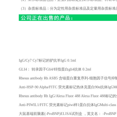
（3）杂质标准品：分为定性用杂质标准品及定量用杂质标准
IgG/Cy7 Cy7
标记的驴抗羊
IgG 0.1ml
GLI4
： 转录因子
Gli4/
锌指蛋白
gli4
抗体
0.2ml
Rhesus antibody Rh ASB5
含锚蛋白重复序列
-
细胞因子信号抑
Anti-HSP-90 Alpha/FITC
荧光素标记热休克蛋白
90
α抗体
IgGMul
Rhesus antibody Rh IgG/Alexa Fluor 488 Alexa Fluor 488
标记的
Anti-PIWIL1/FITC
荧光素标记
piwi
样
1
蛋白抗体
IgGMulti-class 
大鼠基端前脑素
(-ProBNP)ELISA
试剂盒 ，英文名：
-ProBNP 