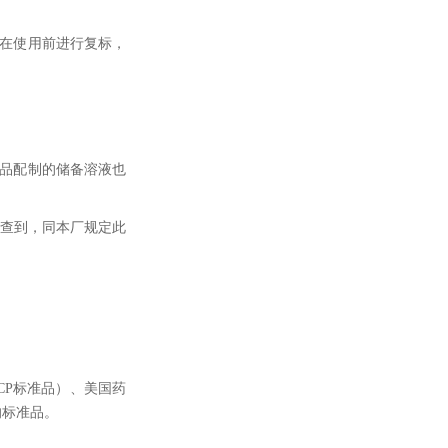
，在使用前进行复标，
准品配制的储备溶液也
法查到，同本厂规定此
CP标准品）、美国药
的标准品。
。