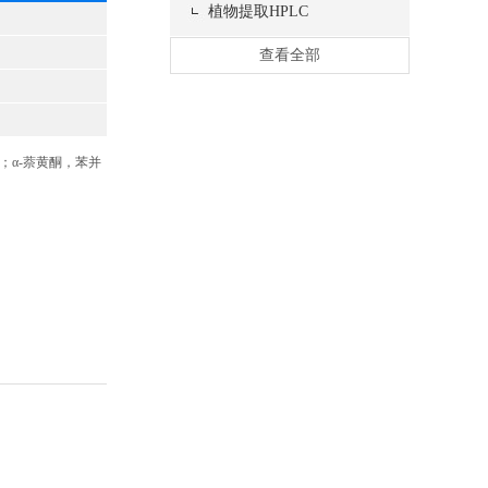
植物提取HPLC
查看全部
品；α-萘黄酮，苯并