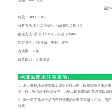
规格：
100mg/
支
纯度：
HPLC
≥
98%
分析方法
: HPLC-DAD or/and HPLC-ELSD
鉴定方法
:
质谱（
Mass
）
,
核磁（
NMR
）
贮存条件：
4
℃冷藏、密封、避光
有效期：２年
供货能力：大量现货
1、新开瓶标准品要在瓶上注明开瓶日期，应根据瓶号依次来
另一瓶，标准品使用过程中，已取出的标准品严禁再放回原
2、同一瓶工作标准品的开启使用的次数不应超过20次，使
分装。