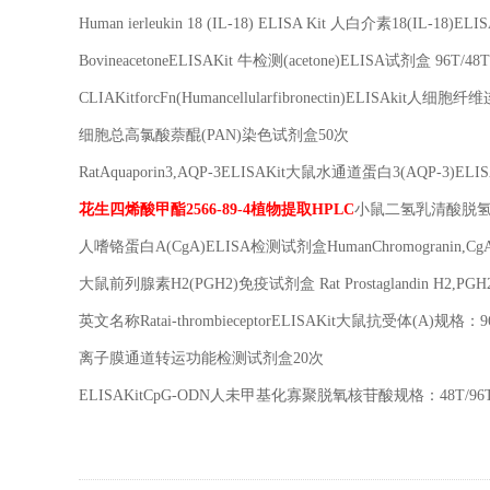
Human ierleukin 18 (IL-18) ELISA Kit
人白介素
18(IL-18)ELI
BovineacetoneELISAKit
牛检测
(acetone)ELISA
试剂盒
96T/48
CLIAKitforcFn(Humancellularfibronectin)ELISAkit
人细胞纤维
细胞总高氯酸萘醌
(PAN)
染色试剂盒
50
次
RatAquaporin3,AQP-3ELISAKit
大鼠水通道蛋白
3(AQP-3)ELI
花生四烯酸甲酯
2566-89-4
植物提取
HPLC
小鼠二氢乳清酸脱
人嗜铬蛋白
A(CgA)ELISA
检测试剂盒
HumanChromogranin,Cg
大鼠前列腺素
H2(PGH2)
免疫试剂盒
Rat Prostaglandin H2,PGH
英文名称
Ratai-thrombieceptorELISAKit
大鼠抗受体
(A)
规格：
9
离子膜通道转运功能检测试剂盒
20
次
ELISAKitCpG-ODN
人未甲基化寡聚脱氧核苷酸规格：
48T/96