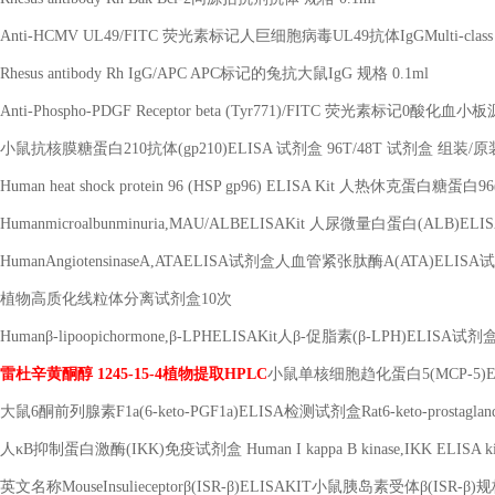
Anti-HCMV UL49/FITC 荧光素标记人巨细胞病毒UL49抗体IgGMulti-class an
Rhesus antibody Rh IgG/APC APC标记的兔抗大鼠IgG 规格 0.1ml
Anti-Phospho-PDGF Receptor beta (Tyr771)/FITC 荧光素标记0酸化血小
小鼠抗核膜糖蛋白
210抗体(gp210)ELISA 试剂盒 96T/48T 试剂盒 组装/原
Human heat shock protein 96 (HSP gp96) ELISA Kit 人热休克蛋白糖蛋白
Humanmicroalbunminuria,MAU/ALBELISAKit 人尿微量白蛋白(ALB)E
HumanAngiotensinaseA,ATAELISA试剂盒人血管紧张肽酶A(ATA)ELIS
植物高质化线粒体分离试剂盒
10次
Humanβ-lipoopichormone,β-LPHELISAKit人β-促脂素(β-LPH)ELISA试
雷杜辛黄酮醇
1245-15-4植物提取HPLC
小鼠单核细胞趋化蛋白
5(MCP-5
大鼠
6酮前列腺素F1a(6-keto-PGF1a)ELISA检测试剂盒Rat6-keto-prostaglandi
人
κB抑制蛋白激酶(IKK)免疫试剂盒 Human I kappa B kinase,IKK ELISA ki
英文名称
MouseInsulieceptorβ(ISR-β)ELISAKIT小鼠胰岛素受体β(ISR-β)