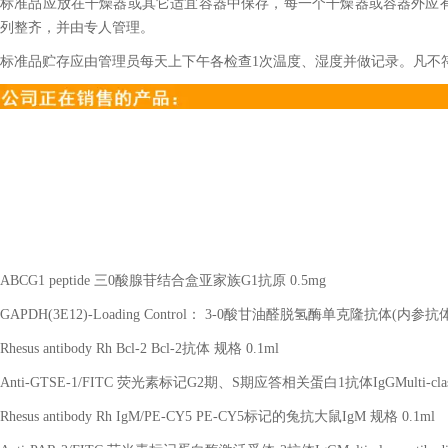
标准品应放在干燥器或其它适宜容器中保存，每一个干燥器或容器外应
列整齐，并由专人管理。
标准品贮存应由管理员每天上下午各检查1次温度、湿度并做记录。凡不
ABCG1 peptide 三0酸腺苷结合盒亚家族G1抗原 0.5mg
GAPDH(3E12)-Loading Control： 3-0酸甘油醛脱氢酶单克隆抗体(内参抗体)
Rhesus antibody Rh Bcl-2 Bcl-2抗体 规格 0.1ml
Anti-GTSE-1/FITC 荧光素标记G2期、S期应答相关蛋白1抗体IgGMulti-class a
Rhesus antibody Rh IgM/PE-CY5 PE-CY5标记的兔抗大鼠IgM 规格 0.1ml