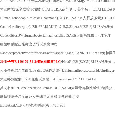
Anti-PAR-2/FITC 荧光素标记蛋白酶激活受体-2抗体IgGMulti-class antibod
大鼠
Ⅰ型胶原交联羧基端肽(CTXⅠ)ELISA试剂盒 ，英文名： CTXⅠ ELISA K
Human gonadoopin releasing hormone (GH) ELISA Kit 人释放激素(GH)
CanineInsulieceptorβ,ISR-βELISAKIT 犬胰岛素受体β(ISR-β)ELISA试剂
CLIAKitforBV(Humanbacterialvaginosis)ELISAKit人细菌规格：48T/96T
细菌甲磺酸乙脂突变诱导试剂盒
10次
RabbieceptoractivatorofnuclearfactorkappaBligand,RANKLE
决明子苷
B 119170-51-3植物提取HPLC
小鼠促泌素
(SCGN)ELISA试剂盒 
人脂多糖结合蛋白
(LBP)ELISA检测试剂盒Humanlipolysaccharidebindingpro
大鼠络氨酸酶
(TYR)免疫试剂盒 Rat Tyrosinase,TYR ELISA kit
英文名称
RatBone-specificAlkphase-BELISAKit大鼠骨特异性碱性0酸酶(
酵母镁离子浓度酶反应光谱法定量检测试剂盒
20次
ELISAKitACP人酸性0酸酶规格：48T/96T