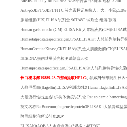
Rhesus antibody Rh RanBP3 RAN
结合蛋白
3
抗体 规格
0.2ml
Anti-p53BP1/53BP1/FITC
荧光素标记兔抗人、大、小鼠
p53
结
豚鼠组胺
(HIS)ELISA
试剂盒
96T/48T
试剂盒 组装
/
原装
Human gasic mucin (GM) ELISA Kit
人胃粘液素
(GM)ELISA
试
Humaotalprostatespecificaigen,tPSAELISAKit
人总前列腺特异
HumanCreatineKinase,CKELISA
试剂盒人肌酸激酶
(CK)ELISA
组织
DNA
损伤彗星荧光检测试剂盒
20
次
Humanprostatespecificaigen,PSAELISAKit
人前列腺特异性抗原
长白楤木酸
19889-23-7
植物提取
HPLC
小鼠成纤维细胞生长因
人鞭毛蛋白
(flagellin)ELISA
检测试剂盒
HumanflagellinELISAK
大鼠流行性出血热
IgG
抗体免疫试剂盒
Rat epidemic hemorrhagi
英文名称
RatBonemorphogeneticprotein3ELISAKit
大鼠骨成型
酵母细胞溶解试剂盒
20
次
ELISAKitAQP-3
人水通道蛋白
3
规格：
48T/96T