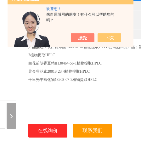
型 号
欢迎您！
来自局域网的朋友！有什么可以帮助您的
产品时间
2025-11-13
吗？
所属分类
植物提取HPLC
报价
520
产品描述：
长白楤木酸19889-23-7植物提取HPLC公司热销的产品；箭藿苷
3植物提取HPLC
白花前胡香豆精II130464-56-1植物提取HPLC
异金雀花素20013-23-4植物提取HPLC
千里光宁氧化物13268-67-2植物提取HPLC
在线询价
联系我们