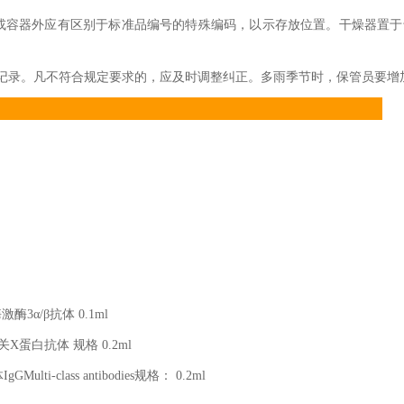
或容器外应有区别于标准品编号的特殊编码，以示存放位置。干燥器置于
记录。凡不符合规定要求的，应及时调整纠正。多雨季节时，保管员要增
酶激酶
3
α
/
β抗体
0.1ml
关
X
蛋白抗体 规格
0.2ml
体
IgGMulti-class antibodies
规格：
0.2ml