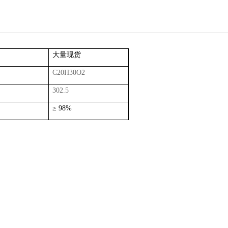
力
大量现货
C20H30O2
302.5
≥
98%