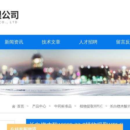
新闻资讯
技术文章
人才招聘
留言反
首页
>
产品中心
>
中药标准品
>
植物提取HPLC
> 长白楤木酸198
长白楤木酸19889-23-7植物提取HPLC