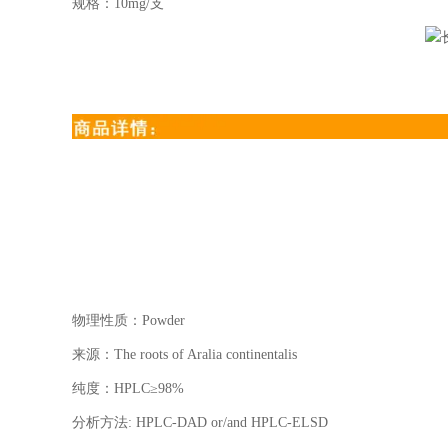
规格：
10mg/
支
物理性质：
Powder
来源：
The roots of Aralia continentalis
纯度：
HPLC
≥
98%
分析方法
: HPLC-DAD or/and HPLC-ELSD