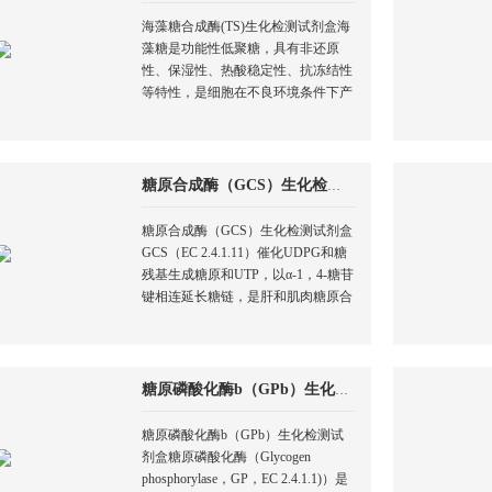
海藻糖合成酶(TS)生化检测试剂盒海
藻糖是功能性低聚糖，具有非还原
性、保湿性、热酸稳定性、抗冻结性
等特性，是细胞在不良环境条件下产
生的一种重要的抗逆应激物之一，它
对生物大分子和生物体组织有着非特
异性的保护作用。海藻糖合成酶
（Trehalose Synthase）催化麦芽糖合
糖原合成酶（GCS）生化检测试剂盒
成海藻糖，是海藻糖生物合成的关键
途径之一。
糖原合成酶（GCS）生化检测试剂盒
GCS（EC 2.4.1.11）催化UDPG和糖
残基生成糖原和UTP，以α-1，4-糖苷
键相连延长糖链，是肝和肌肉糖原合
成酶的限速酶，是胰岛素作用的主要
靶酶，对糖代谢的调节和血糖稳态的
维持具有重要作用。
糖原磷酸化酶b（GPb）生化检测试剂盒
糖原磷酸化酶b（GPb）生化检测试
剂盒糖原磷酸化酶（Glycogen
phosphorylase，GP，EC 2.4.1.1)）是