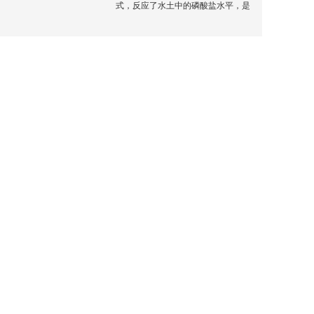
式，反应了水土中的磷酸盐水平，是
一个水质和土壤质量评价的重要指
标。