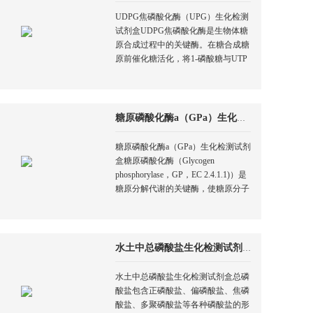
UDPG焦磷酸化酶（UPG）生化检测
试剂盒UDPG焦磷酸化酶是生物体糖
原合成过程中的关键酶。在糖合成糖
原前催化糖活化，将1-磷酸糖与UTP
分子合成为UDP-糖（UDPG）。
糖原磷酸化酶a（GPa）生化检测试剂盒
糖原磷酸化酶a（GPa）生化检测试剂
盒糖原磷酸化酶（Glycogen
phosphorylase，GP，EC 2.4.1.1)）是
糖原分解代谢的关键酶，使糖原分子
从非还原端逐个断开α-1，4-糖苷键移
去糖基，释放1-磷酸糖，直至临近糖
原分子α-1，6-糖苷键分支点前4个糖
基处。GP分为有活性的糖原磷酸化
水土中总磷酸盐生化检测试剂盒
酶a（GPa）和无活性的糖原磷酸化酶
b（GPb）两种形式。糖原的分解主
水土中总磷酸盐生化检测试剂盒总磷
要在GPa的催化下进行。
酸盐包含正磷酸盐、偏磷酸盐、焦磷
酸盐、多聚磷酸盐等各种磷酸盐的形