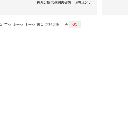
糖原分解代谢的关键酶，使糖原分子
从非还原端逐个断开α-1，4-糖苷键移
去糖基，释放1-磷酸糖，直至临近糖
原分子α-1，6-糖苷键分支点前4个糖
 1 页 首页 上一页 下一页 末页 跳转到第
页
基处。GP分为有活性的糖原磷酸化
酶a（GPa）和无活性的糖原磷酸化酶
b（GPb）两种形式。GPb在一定浓度
的腺苷酸（5，-AMP